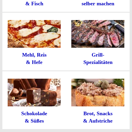
& Fisch
selber machen
Mehl, Reis
Grill-
& Hefe
Spezialitäten
Schokolade
Brot, Snacks
& Süßes
& Aufstriche