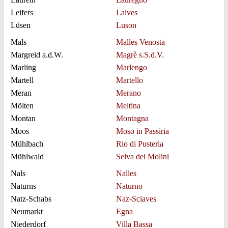
Leifers
Laives
Lüsen
Luson
Mals
Malles Venosta
Margreid a.d.W.
Magrè s.S.d.V.
Marling
Marlengo
Martell
Martello
Meran
Merano
Mölten
Meltina
Montan
Montagna
Moos
Moso in Passiria
Mühlbach
Rio di Pusteria
Mühlwald
Selva dei Molini
Nals
Nalles
Naturns
Naturno
Natz-Schabs
Naz-Sciaves
Neumarkt
Egna
Niederdorf
Villa Bassa