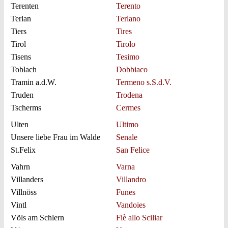
Terenten
Terento
Terlan
Terlano
Tiers
Tires
Tirol
Tirolo
Tisens
Tesimo
Toblach
Dobbiaco
Tramin a.d.W.
Termeno s.S.d.V.
Truden
Trodena
Tscherms
Cermes
Ulten
Ultimo
Unsere liebe Frau im Walde
Senale
St.Felix
San Felice
Vahrn
Varna
Villanders
Villandro
Villnöss
Funes
Vintl
Vandoies
Völs am Schlern
Fiè allo Sciliar