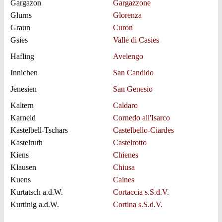
Gargazon
Gargazzone
Glurns
Glorenza
Graun
Curon
Gsies
Valle di Casies
Hafling
Avelengo
Innichen
San Candido
Jenesien
San Genesio
Kaltern
Caldaro
Karneid
Cornedo all'Isarco
Kastelbell-Tschars
Castelbello-Ciardes
Kastelruth
Castelrotto
Kiens
Chienes
Klausen
Chiusa
Kuens
Caines
Kurtatsch a.d.W.
Cortaccia s.S.d.V.
Kurtinig a.d.W.
Cortina s.S.d.V.