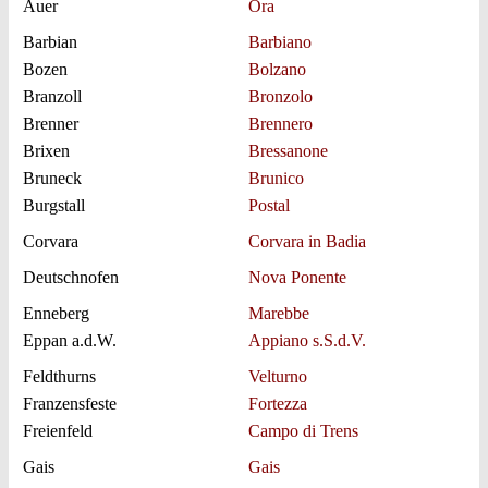
Auer
Ora
Barbian
Barbiano
Bozen
Bolzano
Branzoll
Bronzolo
Brenner
Brennero
Brixen
Bressanone
Bruneck
Brunico
Burgstall
Postal
Corvara
Corvara in Badia
Deutschnofen
Nova Ponente
Enneberg
Marebbe
Eppan a.d.W.
Appiano s.S.d.V.
Feldthurns
Velturno
Franzensfeste
Fortezza
Freienfeld
Campo di Trens
Gais
Gais