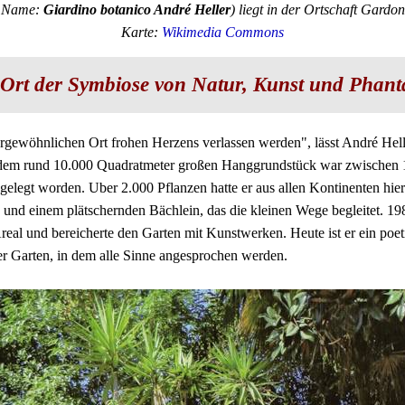
er Name:
Giardino botanico André Heller
) liegt in der Ortschaft Gardo
Karte:
Wikimedia Commons
 Ort der Symbiose von Natur, Kunst und Phanta
ergewöhnlichen Ort frohen Herzens verlassen werden", lässt André Hell
uf dem rund 10.000 Quadratmeter großen Hanggrundstück war zwische
elegt worden. Uber 2.000 Pflanzen hatte er aus allen Kontinenten hierh
 und einem plätschernden Bächlein, das die kleinen Wege begleitet. 19
real und bereicherte den Garten mit Kunstwerken. Heute ist er ein po
r Garten, in dem alle Sinne angesprochen werden.