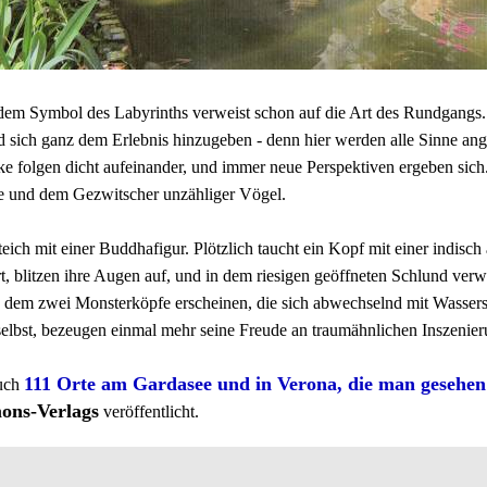
t dem Symbol des Labyrinths verweist schon auf die Art des Rundgangs
und sich ganz dem Erlebnis hinzugeben - denn hier werden alle Sinne 
ke folgen dicht aufeinander, und immer neue Perspektiven ergeben sich.
le und dem Gezwitscher unzähliger Vögel.
eich mit einer Buddhafigur. Plötzlich taucht ein Kopf mit einer indis
rt, blitzen ihre Augen auf, und in dem riesigen geöffneten Schlund ve
s dem zwei Monsterköpfe erscheinen, die sich abwechselnd mit Wassers
selbst, bezeugen einmal mehr seine Freude an traumähnlichen Inszenie
111 Orte am Gardasee und in Verona, die man gesehe
Buch
ons-Verlags
veröffentlicht.