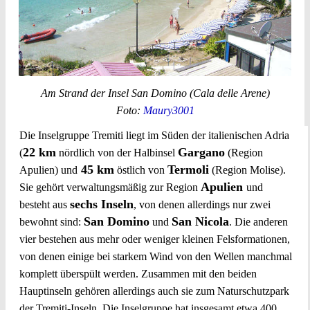
Am Strand der Insel San Domino (Cala delle Arene)
Foto:
Maury3001
Die Inselgruppe Tremiti liegt im Süden der italienischen Adria
22 km
Gargano
(
nördlich von der Halbinsel
(Region
45 km
Termoli
Apulien) und
östlich von
(Region Molise).
Apulien
Sie gehört verwaltungsmäßig zur Region
und
sechs Inseln
besteht aus
, von denen allerdings nur zwei
San Domino
San Nicola
bewohnt sind:
und
. Die anderen
vier bestehen aus mehr oder weniger kleinen Felsformationen,
von denen einige bei starkem Wind von den Wellen manchmal
komplett überspült werden. Zusammen mit den beiden
Hauptinseln gehören allerdings auch sie zum Naturschutzpark
der Tremiti-Inseln. Die Inselgruppe hat insgesamt etwa 400