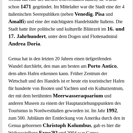
1471
schon
gegründet. Im Mittelalter war die Stadt eine der 4
Venedig
Pisa
italienischen Seerepubliken (neben
,
und
Amalfi
) und eine der mächtigsten Handelstädte Italiens. Die
16. und
Stadt hatte ihre politische und kulturelle Blütezeit im
17. Jahrhundert
, unter dem Dogen und Flottenadmiral
Andrea Doria
.
Genua hat in den letzten 20 Jahren einen tiefgreifenden
Porto Antico
Wandel durchlebt, den man am besten am
,
dem alten Hafen erkennen kann. Früher Zentrum der
Wirtschaft und des Handels ist er heute ein touristischer Hafen
für hunderte von Booten und Yachten und ein Kulturzentrum,
Meerwasseraquarium
der mit dem berühmten
und
anderen Museen zu einem der Hauptanziehungspunkten des
1992
Tourismus in Nordwestitalien geworden ist. Im Jahr
,
zum 500. Jubiläum der Entdeckung von Amerika durch den in
Christoph Kolumbus
Genua geborenen
, gab es hier die
Expo'92
Weltausstellung
und 2004 war Genua