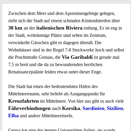
Zwischen dem Meer und dem Apenninengebirge gelegen,
zieht sich die Stadt auf einem schmalen Küstendstreifen über
30 km
italienischen Riviera
an der
entlang. Es ist eng in
der Stadt, weiträumige Plätze sind selten im Zentrum,
verwinkelte Gässchen gibt es dagegen überall. Die
Wohnhäuser sind in der Regel 7-8 Stockwerke hoch und selbst
Via Garibaldi
die Prachtstraße Genuas, die
ist gerade mal
7,5 m breit und die da zu bewundernden herrlichen
Renaissancepaläste leiden etwas unter dieser Enge.
Die Stadt hat einen der bedeutendsten Häfen des
Mittelmeerraums, sehr beliebt als Ausgangspunkt für
Kreuzfahrten
im Mittelmeer. Von hier aus gibt es auch viele
Fährverbindungen
Korsika
Sardinien
Sizilien
nach
,
,
,
Elba
und andere Mittelmeerinseln.
Genua hat eine der ätesten Universitäten Italien, sie wurde